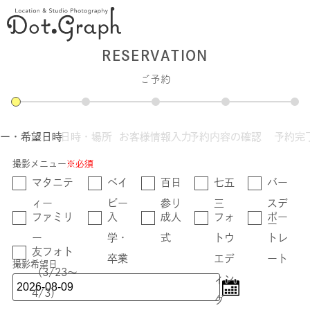
RESERVATION
ご予約
ュー・希望日時
日時・場所
お客様情報入力
予約内容の確認
予約完
撮影メニュー
※必須
マタニテ
ベイ
百日
七五
バー
ィー
ビー
参り
三
スデ
ファミリ
入
成人
フォ
ポー
ー
ー
学・
式
トウ
トレ
友フォト
卒業
エデ
ート
撮影希望日
（3/23〜
ィン
4/3）
グ